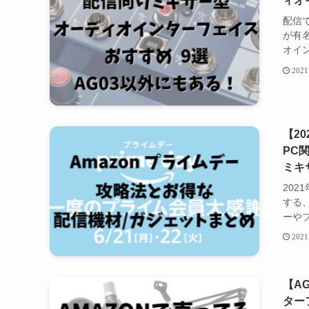
ィオ
配信で
が有
オイン
2021
【2
PC
ミキ
202
する、
ーやブ
2021
【A
ター