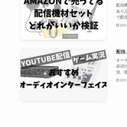
配信
あり
で配信
2021
配信
オー
必須の
況、歌
2021