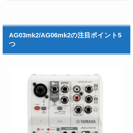
AG03mk2/AG06mk2の注目ポイント5
つ