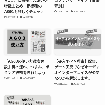
月1日、旧機種との違いや
コンデンサーマイク【価格
特徴まとめ、新機種の
帯別】
AG01も詳しくチェック
2021.03.21
AG03/AG06
2022.03.14
AG03/AG06
【AG03の使い方徹底解
【導入すべき理由】配信、
説】音の流れ、つまみ、ボ
ゲーム実況でなぜオーディ
タンの役割を理解しよう
オインターフェイスが必要
なのかを解説します。
2021.03.11
AG03/AG06
2021.03.07
AG03/AG06